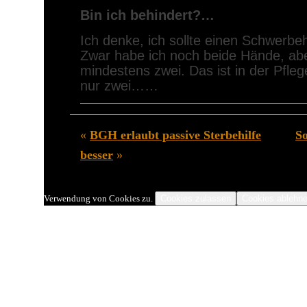
Bin ich behindert?…
Ich denke, ich sollte einen Schwerb
Zwar habe ich noch beide Hände, abe
mindestens zwei. Das ist in der Pfle
nur zwei……
«
BGH erlaubt passive Sterbehilfe
So
besser
»
Cookies zulassen
Cookies ablehn
Verwendung von Cookies zu.