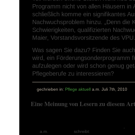
Programm nicht von allen Häusern i
schließlich komme ein signifikantes A
Nachwuchsproblem hinzu. „Denn die 
Schwierigkeiten, qualifizierten Nachwu
Maier, Vorstandsvorsitzende des VPU
Was sagen Sie dazu? Finden Sie auch,
wird, ein Förderungsonderprogramm 
aufzulegen oder wird schon genug get
Pflegeberufe zu interessieren?
gechrieben in:
Pflege aktuell
a.m. Juli 7th, 2010
Eine Meinung von Lesern zu diesem Art
Ulf. Mehr oder minder täglich Privatkram.
,
a.m.
21 Juli 2010
schreibt: