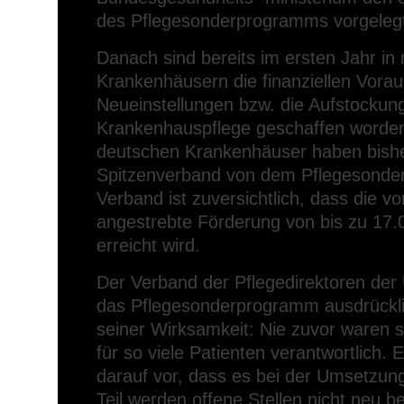
des Pflegesonderprogramms vorgeleg
Danach sind bereits im ersten Jahr in
Krankenhäusern die finanziellen Vora
Neueinstellungen bzw. die Aufstockung 
Krankenhauspflege geschaffen worden.
deutschen Krankenhäuser haben bish
Spitzenverband von dem Pflegesonder
Verband ist zuversichtlich, dass die 
angestrebte Förderung von bis zu 17.0
erreicht wird.
Der Verband der Pflegedirektoren der 
das Pflegesonderprogramm ausdrücklic
seiner Wirksamkeit: Nie zuvor waren s
für so viele Patienten verantwortlich
darauf vor, dass es bei der Umsetzung
Teil werden offene Stellen nicht neu b