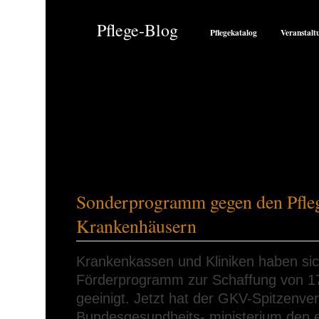
Pflege-Blog
Pflegekatalog
Veranstalt
Sonderprogramm gegen den Pfleg
Krankenhäusern
Krankenkassen und Kliniken haben sich
Förderprogramm zur Schaffung von 17
geeinigt. Jetzt hat der GKV-Spitzenv
Bundesgesundheits- ministerium den 