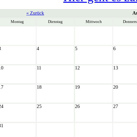
« Zurück
Au
Montag
Dienstag
Mittwoch
Donners
3
4
5
6
10
11
12
13
17
18
19
20
24
25
26
27
31