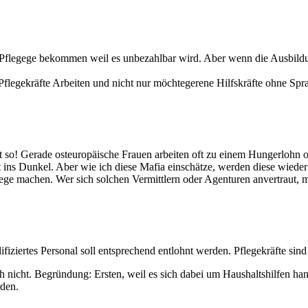
flegege bekommen weil es unbezahlbar wird. Aber wenn die Ausbildunge
Pflegekräfte Arbeiten und nicht nur möchtegerene Hilfskräfte ohne Sp
 gut so! Gerade osteuropäische Frauen arbeiten oft zu einem Hungerloh
ins Dunkel. Aber wie ich diese Mafia einschätze, werden diese wieder
ege machen. Wer sich solchen Vermittlern oder Agenturen anvertraut, m
lifiziertes Personal soll entsprechend entlohnt werden. Pflegekräfte sind 
h nicht. Begründung: Ersten, weil es sich dabei um Haushaltshilfen hand
rden.