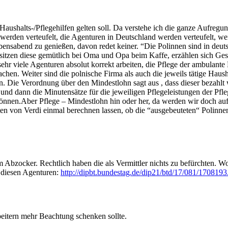
Haushalts-/Pflegehilfen gelten soll. Da verstehe ich die ganze Aufregun
 werden verteufelt, die Agenturen in Deutschland werden verteufelt, we
ensabend zu genießen, davon redet keiner. “Die Polinnen sind in deutsc
sitzen diese gemütlich bei Oma und Opa beim Kaffe, erzählen sich Ges
 sehr viele Agenturen absolut korrekt arbeiten, die Pflege der ambulante
n. Weiter sind die polnische Firma als auch die jeweils tätige Haushal
sein. Die Verordnung über den Mindestlohn sagt aus , dass dieser beza
d dann die Minutensätze für die jeweiligen Pflegeleistungen der Pfl
önnen.Aber Pflege – Mindestlohn hin oder her, da werden wir doch auf 
en von Verdi einmal berechnen lassen, ob die “ausgebeuteten“ Polinnen
m Abzocker. Rechtlich haben die als Vermittler nichts zu befürchten.
t diesen Agenturen:
http://dipbt.bundestag.de/dip21/btd/17/081/1708193
eitern mehr Beachtung schenken sollte.