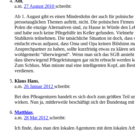
Adi
,
a.m.
27 August 2010
schreibt:
Ab 1. August gibt es einen Mindestlohn der auch für polnische 
pressetauglichen Themen auftritt, nicht. Die polnischen Firmen
Polen die einzige Alternativen sind, zu Hause in Würde den Leb
und habe noch keine Pflegehilfe im Keller gefunden. Vielmehr 
Stuhlkreis teilnehmen. Die tatsächliche Situation ist doch, dass
einfacht etwas aufpasst, dass Oma und Opa keinen Blödsinn mache
Ansprechpartner zu haben, sollte kurzfristig etwas zu klären 
wohlgemerkt “überwiegend“. Wenn man sich das SGB ansieht un
dass überwiegend Pflegeleistungen gar nicht erbracht werden k
Zum Schluss. Man müsste mal eine intelligenten Kopf, am Best
verdienen.
Klaus Hans
,
a.m.
26 Januar 2012
schreibt:
Bei den Pfleagenturen handelt es sich doch zum größten Teil u
wirken. Nun ja, mittlerweile beschäftigt sich der Bundestag mi
Matthias
,
a.m.
28 Mai 2012
schreibt:
Ich finde, dass man den lokalen Agenturen mit dem lokalen Arb