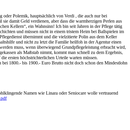
g oder Polemik, hauptsächlich von Verdi , die auch nur bei
il sie damit Geld verdienen, aber dass die warmherzigen Perlen aus
hen Kellern“, ein Wahnsinn! Ich bin seit Jahren in der Pflege tätig
chichten und müssen nicht in einem tristem Heim bei Ballspielen im
 Pflegedienst übernimmt und die vielzitierte Polin aus dem Keller
tshilfe und nicht zu letzt die Familie heilfoh in der Agentur einen
hlt werden muss, wenn überwiegend Grundpflegeleistung erbracht wird,
egekassen als Maßstab nimmt, kommt man schnell zu dem Ergebnis,
die ersten höchstrichterlichen Urteile warten müssen.
 bei 1800.- bis 1900.- Euro Brutto nicht doch schon den Mindestlohn
 Wohlklingende Namen wie Linara oder Seniocare wolle vertrauend
.pdf