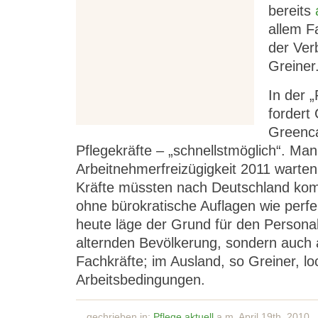
bereits
allem F
der Ver
Greiner
In der 
fordert
Greenca
Pflegekräfte – „schnellstmöglich“. Man
Arbeitnehmerfreizügigkeit 2011 warten
Kräfte müssten nach Deutschland kom
ohne bürokratische Auflagen wie perf
heute läge der Grund für den Personal
alternden Bevölkerung, sondern auch 
Fachkräfte; im Ausland, so Greiner, l
Arbeitsbedingungen.
gechrieben in:
Pflege aktuell
a.m. April 19th, 2010