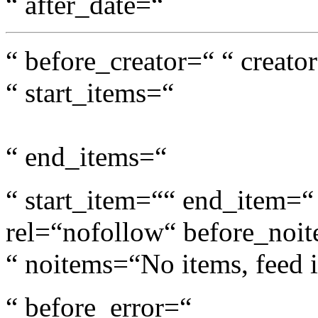
“ after_date=“
“ before_creator=“ “ creato
“ start_items=“
“ end_items=“
“ start_item=““ end_item=“
rel=“nofollow“ before_noi
“ noitems=“No items, feed 
“ before_error=“