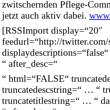
zwitschernden Pflege-Commu
jetzt auch aktiv dabei.
www.t
[RSSImport display=“20″
feedurl=“http://twitter.com
displaydescriptions=“false
“ after_desc=“
“ html=“FALSE“ truncated
truncatedescstring=“ … “ tr
truncatetitlestring=“ … “ d