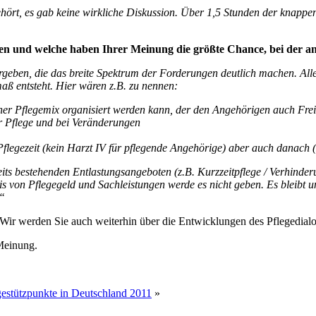
hört, es
gab keine wirkliche Diskussion. Über 1,5 Stunden der knappe
en und welche haben Ihrer Meinung die größte Chance, bei der a
geben, die das breite Spektrum der Forderungen deutlich machen. Alle p
aß entsteht. Hier wären z.B. zu nennen:
er Pflegemix organisiert werden kann, der den Angehörigen auch Frei
ur Pflege und bei Veränderungen
flegezeit (kein Harzt IV für pflegende Angehörige) aber auch danach
bereits bestehenden Entlastungsangeboten (z.B. Kurzzeitpflege / Verhin
s von Pflegegeld und Sachleistungen werde es nicht geben. Es bleibt un
.“
. Wir werden Sie auch weiterhin über die Entwicklungen des Pflegedialo
Meinung.
gestützpunkte in Deutschland 2011
»