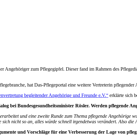
er Angehöriger zum Pflegegipfel. Dieser fand im Rahmen des Pflegedia
legebranche, hat Das-Pflegeportal eine weitere Vertreterin pflegender A
senvertretung begleitender Angehörige und Freunde e.V.“
erklärte sich 
alog bei
Bundesgesundheitsminister Rösler. Werden pflegende Ang
erarbeitet und eine zweite Runde zum Thema pflegende Angehörige wur
e sich nicht so an, alles würde schnell irgendetwas verändert. Also die
rgumente und
Vorschläge für eine Verbesserung der Lage von pfle