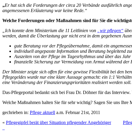
„
Er hat sich die Forderungen der circa 20 Verbände ausführlich ange
angemessenen Erläuterung war keine Rede.“
Welche Forderungen oder Maßnahmen sind für Sie die wichtigst
„Ich konnte dem Ministerium die 11 Leitlinien von
„wir pflegen“
über
werden, damit die Überlastung gar nicht erst in dem gegebenen Ausm
gute Beratung vor der Pflegeübernahme, damit ein angemessen
individuell angepasste Information und Beratung begleitend z
Auszeiten von der Pflege im Tagesrhythmus und über das Jahr
finanzielle Sicherung zur Vermeidung von Armut während der P
Der Minister zeigte sich offen für eine gewisse Flexibilität bei den 
Pflegegeldes wurde nur eine klare Aussage gemacht: ein 1:1 Verhältni
eine Veränderung der Finanzierungsprioritäten realisiert werden soll
Das-Pflegeportal bedankt sich bei Frau Dr. Döhner für das Interview
Welche Maßnahmen halten Sie für sehr wichtig? Sagen Sie uns Ihre 
gechrieben in:
Pflege aktuell
a.m. Februar 21st, 2011
«
Pflegegipfel berät über Situation pflegender Angehöriger
Pfle