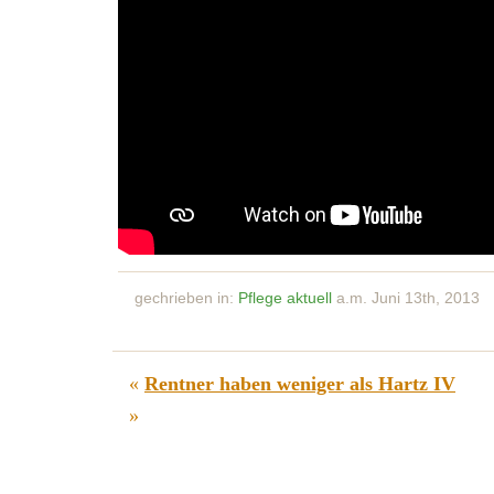
gechrieben in:
Pflege aktuell
a.m. Juni 13th, 2013
«
Rentner haben weniger als Hartz IV
»