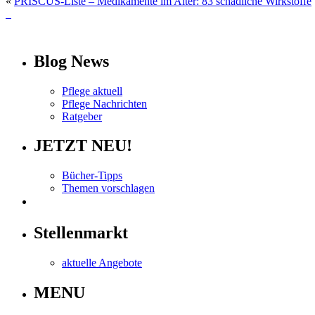
«
PRISCUS-Liste – Medikamente im Alter: 83 schädliche Wirkstoffe
info
Blog News
Pflege aktuell
Pflege Nachrichten
Ratgeber
JETZT NEU!
Bücher-Tipps
Themen vorschlagen
Stellenmarkt
aktuelle Angebote
MENU