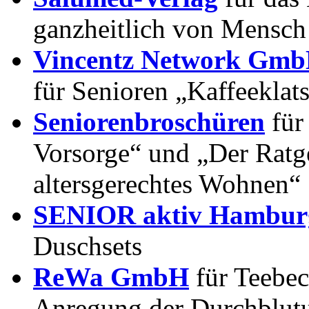
ganzheitlich von Mensch 
Vincentz Network Gm
für Senioren „Kaffeeklat
Seniorenbroschüren
für
Vorsorge“ und „Der Ratg
altersgerechtes Wohnen“
SENIOR aktiv Hambu
Duschsets
ReWa GmbH
für Teebec
Anregung der Durchblut